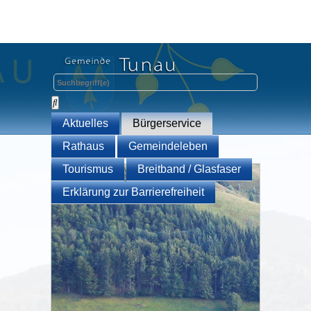
Aktuelles
Bürgerservice
Rathaus
Gemeindeleben
Tourismus
Breitband / Glasfaser
Erklärung zur Barrierefreiheit