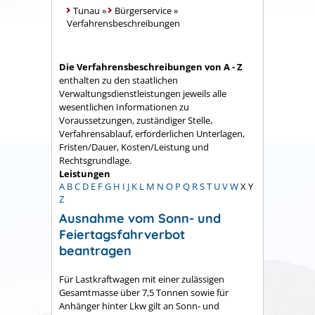
Tunau
»
Bürgerservice
»
Verfahrensbeschreibungen
Die Verfahrensbeschreibungen von A - Z
enthalten zu den staatlichen
Verwaltungsdienstleistungen jeweils alle
wesentlichen Informationen zu
Voraussetzungen, zuständiger Stelle,
Verfahrensablauf, erforderlichen Unterlagen,
Fristen/Dauer, Kosten/Leistung und
Rechtsgrundlage.
Leistungen
A
B
C
D
E
F
G
H
I
J
K
L
M
N
O
P
Q
R
S
T
U
V
W
X
Y
Z
Ausnahme vom Sonn- und
Feiertagsfahrverbot
beantragen
Für
Lastkraftwagen
mit einer zulässigen
Gesamtmasse über 7,5 Tonnen sowie für
Anhänger hinter Lkw gilt an Sonn- und