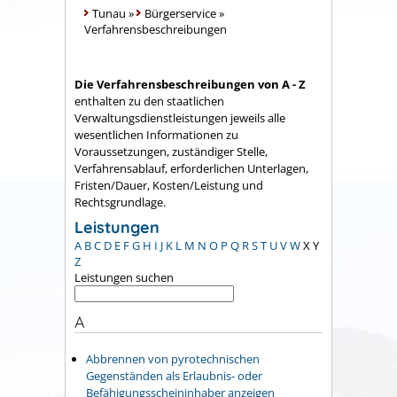
Tunau
»
Bürgerservice
»
Verfahrensbeschreibungen
Die Verfahrensbeschreibungen von A - Z
enthalten zu den staatlichen
Verwaltungsdienstleistungen jeweils alle
wesentlichen Informationen zu
Voraussetzungen, zuständiger Stelle,
Verfahrensablauf, erforderlichen Unterlagen,
Fristen/Dauer, Kosten/Leistung und
Rechtsgrundlage.
Leistungen
A
B
C
D
E
F
G
H
I
J
K
L
M
N
O
P
Q
R
S
T
U
V
W
X
Y
Z
Leistungen suchen
A
Abbrennen von pyrotechnischen
Gegenständen als Erlaubnis- oder
Befähigungsscheininhaber anzeigen