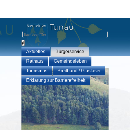
Aktuelles
Bürgerservice
Rathaus
Gemeindeleben
Tourismus
Breitband / Glasfaser
Erklärung zur Barrierefreiheit