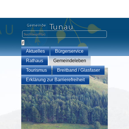
Aktuelles
Bürgerservice
Rathaus
Gemeindeleben
Tourismus
Breitband / Glasfaser
Erklärung zur Barrierefreiheit