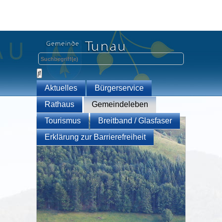
Aktuelles
Bürgerservice
Rathaus
Gemeindeleben
Tourismus
Breitband / Glasfaser
Erklärung zur Barrierefreiheit