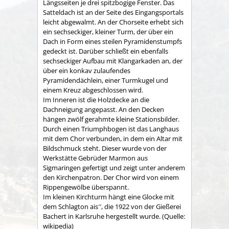
Längsseiten je drei spitzbogige Fenster. Das
Satteldach ist an der Seite des Eingangsportals
leicht abgewalmt. An der Chorseite erhebt sich
ein sechseckiger, kleiner Turm, der über ein
Dach in Form eines steilen Pyramidenstumpfs
gedeckt ist. Darüber schließt ein ebenfalls
sechseckiger Aufbau mit Klangarkaden an, der
über ein konkav zulaufendes
Pyramidendächlein, einer Turmkugel und
einem Kreuz abgeschlossen wird.
Im Inneren ist die Holzdecke an die
Dachneigung angepasst. An den Decken
hängen zwölf gerahmte kleine Stationsbilder.
Durch einen Triumphbogen ist das Langhaus
mit dem Chor verbunden, in dem ein Altar mit
Bildschmuck steht. Dieser wurde von der
Werkstätte Gebrüder Marmon aus
Sigmaringen gefertigt und zeigt unter anderem
den Kirchenpatron. Der Chor wird von einem
Rippengewölbe überspannt.
Im kleinen Kirchturm hängt eine Glocke mit
dem Schlagton ais′′, die 1922 von der Gießerei
Bachert in Karlsruhe hergestellt wurde. (Quelle:
wikipedia)