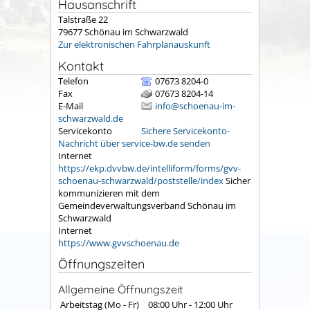
Hausanschrift
Talstraße 22
79677
Schönau im Schwarzwald
Zur elektronischen Fahrplanauskunft
Kontakt
Telefon
07673 8204-0
Fax
07673 8204-14
E-Mail
info@schoenau-im-
schwarzwald.de
Servicekonto
Sichere Servicekonto-
Nachricht über service-bw.de senden
Internet
https://ekp.dvvbw.de/intelliform/forms/gvv-
schoenau-schwarzwald/poststelle/index
Sicher
kommunizieren mit dem
Gemeindeverwaltungsverband Schönau im
Schwarzwald
Internet
https://www.gvvschoenau.de
Öffnungszeiten
Allgemeine Öffnungszeit
Arbeitstag (Mo - Fr)
08:00 Uhr
-
12:00 Uhr