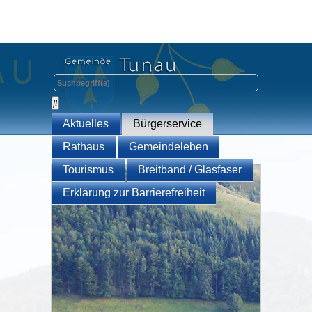
Aktuelles
Bürgerservice
Rathaus
Gemeindeleben
Tourismus
Breitband / Glasfaser
Erklärung zur Barrierefreiheit