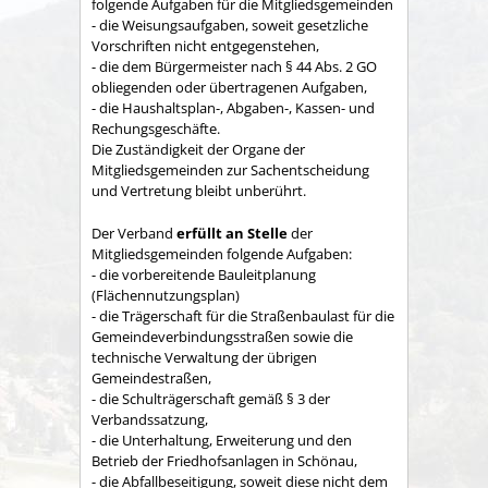
folgende Aufgaben für die Mitgliedsgemeinden
- die Weisungsaufgaben, soweit gesetzliche
Vorschriften nicht entgegenstehen,
- die dem Bürgermeister nach § 44 Abs. 2 GO
obliegenden oder übertragenen Aufgaben,
- die Haushaltsplan-, Abgaben-, Kassen- und
Rechungs­geschäfte.
Die Zuständigkeit der Organe der
Mitgliedsgemeinden zur Sachent­scheidung
und Vertretung bleibt unberührt.
Der Verband
erfüllt an Stelle
der
Mitgliedsgemeinden folgende Aufgaben:
- die vorbereitende Bauleitplanung
(Flächennutzungsplan)
- die Trägerschaft für die Straßenbaulast für die
Gemeindeverbindungsstraßen sowie die
technische Verwaltung der übrigen
Gemeindestraßen,
- die Schulträgerschaft gemäß § 3 der
Verbandssatzung,
- die Unterhaltung, Erweiterung und den
Betrieb der Friedhofsanlagen in Schönau,
- die Abfallbeseitigung, soweit diese nicht dem