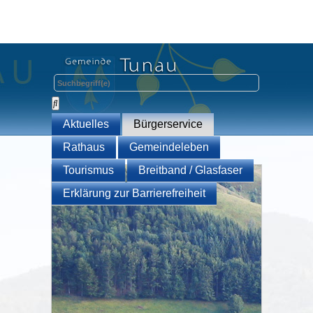
Aktuelles
Bürgerservice
Rathaus
Gemeindeleben
Tourismus
Breitband / Glasfaser
Erklärung zur Barrierefreiheit