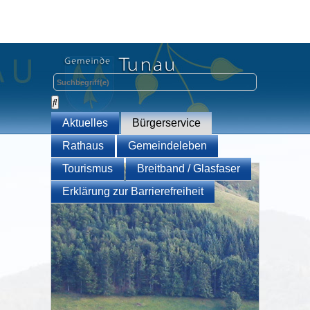
Aktuelles
Bürgerservice
Rathaus
Gemeindeleben
Tourismus
Breitband / Glasfaser
Erklärung zur Barrierefreiheit