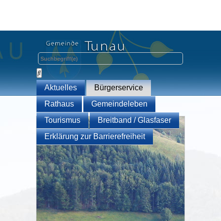
Aktuelles
Bürgerservice
Rathaus
Gemeindeleben
Tourismus
Breitband / Glasfaser
Erklärung zur Barrierefreiheit