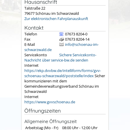
Hausanschrift
Talstraße 22
79677
Schönau im Schwarzwald
Zur elektronischen Fahrplanauskunft
Kontakt
Telefon
07673 8204-0
Fax
07673 8204-14
E-Mail
info@schoenau-im-
schwarzwald.de
Servicekonto
Sichere Servicekonto-
Nachricht über service-bw.de senden
Internet
https://ekp.dvvbw.de/intelliform/forms/gvv-
schoenau-schwarzwald/poststelle/index
Sicher
kommunizieren mit dem
Gemeindeverwaltungsverband Schönau im
Schwarzwald
Internet
https://www.gvvschoenau.de
Öffnungszeiten
Allgemeine Öffnungszeit
Arbeitstag (Mo - Fr)
08:00 Uhr
-
12:00 Uhr