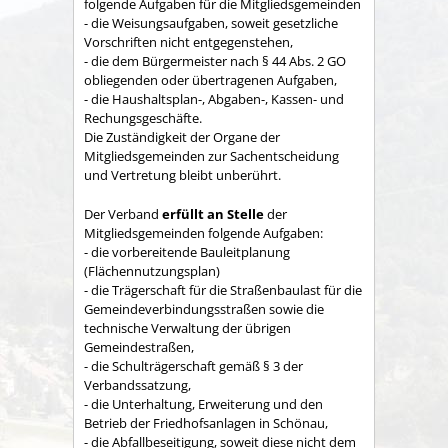
folgende Aufgaben für die Mitgliedsgemeinden
- die Weisungsaufgaben, soweit gesetzliche
Vorschriften nicht entgegenstehen,
- die dem Bürgermeister nach § 44 Abs. 2 GO
obliegenden oder übertragenen Aufgaben,
- die Haushaltsplan-, Abgaben-, Kassen- und
Rechungs­geschäfte.
Die Zuständigkeit der Organe der
Mitgliedsgemeinden zur Sachent­scheidung
und Vertretung bleibt unberührt.
Der Verband
erfüllt an Stelle
der
Mitgliedsgemeinden folgende Aufgaben:
- die vorbereitende Bauleitplanung
(Flächennutzungsplan)
- die Trägerschaft für die Straßenbaulast für die
Gemeindeverbindungsstraßen sowie die
technische Verwaltung der übrigen
Gemeindestraßen,
- die Schulträgerschaft gemäß § 3 der
Verbandssatzung,
- die Unterhaltung, Erweiterung und den
Betrieb der Friedhofsanlagen in Schönau,
- die Abfallbeseitigung, soweit diese nicht dem