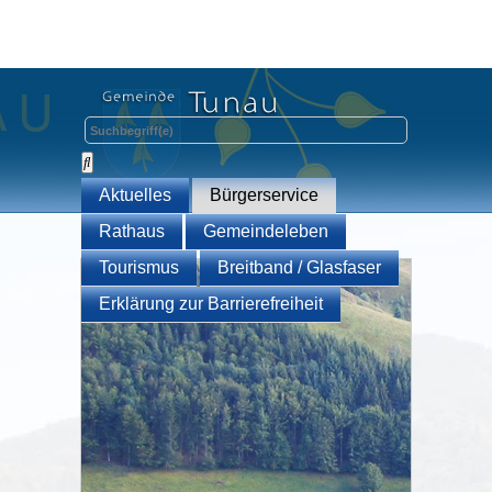
Aktuelles
Bürgerservice
Rathaus
Gemeindeleben
Tourismus
Breitband / Glasfaser
Erklärung zur Barrierefreiheit