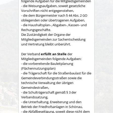
folgende Aufgaben für die Mitgliedsgemeinden
- die Weisungsaufgaben, soweit gesetzliche
Vorschriften nicht entgegenstehen,
- die dem Bürgermeister nach § 44 Abs. 2 GO
obliegenden oder übertragenen Aufgaben,
- die Haushaltsplan-, Abgaben-, Kassen- und
Rechungs­geschäfte.
Die Zuständigkeit der Organe der
Mitgliedsgemeinden zur Sachent­scheidung
und Vertretung bleibt unberührt.
Der Verband
erfüllt an Stelle
der
Mitgliedsgemeinden folgende Aufgaben:
- die vorbereitende Bauleitplanung
(Flächennutzungsplan)
- die Trägerschaft für die Straßenbaulast für die
Gemeindeverbindungsstraßen sowie die
technische Verwaltung der übrigen
Gemeindestraßen,
- die Schulträgerschaft gemäß § 3 der
Verbandssatzung,
- die Unterhaltung, Erweiterung und den
Betrieb der Friedhofsanlagen in Schönau,
- die Abfallbeseitigung, soweit diese nicht dem