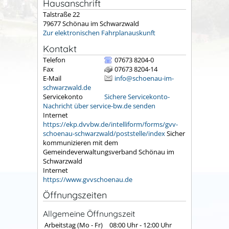
Hausanschrift
Talstraße 22
79677
Schönau im Schwarzwald
Zur elektronischen Fahrplanauskunft
Kontakt
Telefon
07673 8204-0
Fax
07673 8204-14
E-Mail
info@schoenau-im-
schwarzwald.de
Servicekonto
Sichere Servicekonto-
Nachricht über service-bw.de senden
Internet
https://ekp.dvvbw.de/intelliform/forms/gvv-
schoenau-schwarzwald/poststelle/index
Sicher
kommunizieren mit dem
Gemeindeverwaltungsverband Schönau im
Schwarzwald
Internet
https://www.gvvschoenau.de
Öffnungszeiten
Allgemeine Öffnungszeit
Arbeitstag (Mo - Fr)
08:00 Uhr
-
12:00 Uhr