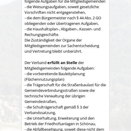
folgende Aufgaben für die Mitgliedsgemeinden
- die Weisungsaufgaben, soweit gesetzliche
Vorschriften nicht entgegenstehen,
- die dem Bürgermeister nach § 44 Abs. 2 GO
obliegenden oder übertragenen Aufgaben,
- die Haushaltsplan-, Abgaben-, Kassen- und
Rechungs­geschäfte.
Die Zuständigkeit der Organe der
Mitgliedsgemeinden zur Sachent­scheidung
und Vertretung bleibt unberührt.
Der Verband
erfüllt an Stelle
der
Mitgliedsgemeinden folgende Aufgaben:
- die vorbereitende Bauleitplanung
(Flächennutzungsplan)
- die Trägerschaft für die Straßenbaulast für die
Gemeindeverbindungsstraßen sowie die
technische Verwaltung der übrigen
Gemeindestraßen,
- die Schulträgerschaft gemäß § 3 der
Verbandssatzung,
- die Unterhaltung, Erweiterung und den
Betrieb der Friedhofsanlagen in Schönau,
- die Abfallbeseitigung, soweit diese nicht dem