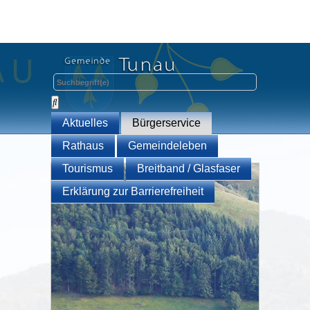
Aktuelles
Bürgerservice
Rathaus
Gemeindeleben
Tourismus
Breitband / Glasfaser
Erklärung zur Barrierefreiheit