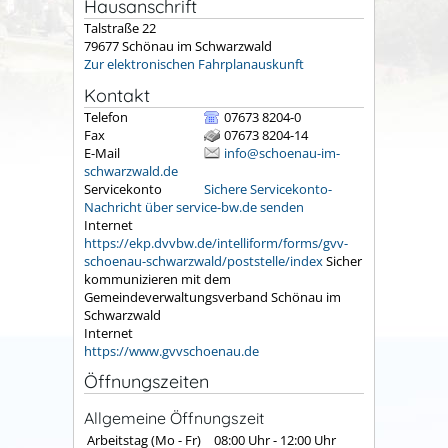
Hausanschrift
Talstraße 22
79677
Schönau im Schwarzwald
Zur elektronischen Fahrplanauskunft
Kontakt
Telefon
07673 8204-0
Fax
07673 8204-14
E-Mail
info@schoenau-im-
schwarzwald.de
Servicekonto
Sichere Servicekonto-
Nachricht über service-bw.de senden
Internet
https://ekp.dvvbw.de/intelliform/forms/gvv-
schoenau-schwarzwald/poststelle/index
Sicher
kommunizieren mit dem
Gemeindeverwaltungsverband Schönau im
Schwarzwald
Internet
https://www.gvvschoenau.de
Öffnungszeiten
Allgemeine Öffnungszeit
Arbeitstag (Mo - Fr)
08:00 Uhr
-
12:00 Uhr