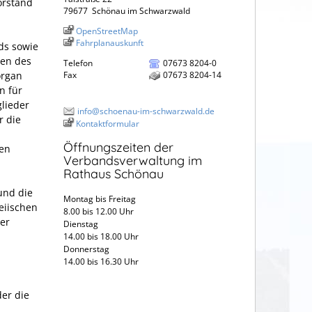
orstand
79677
Schönau im Schwarzwald
OpenStreetMap
Fahrplanauskunft
ds sowie
ten des
Telefon
07673 8204-0
organ
Fax
07673 8204-14
n für
lieder
info@schoenau-im-schwarzwald.de
r die
Kontaktformular
Öffnungszeiten der
sen
Verbandsverwaltung im
Rathaus Schönau
 und die
Montag bis Freitag
eiischen
8.00 bis 12.00 Uhr
er
Dienstag
14.00 bis 18.00 Uhr
Donnerstag
14.00 bis 16.30 Uhr
der die