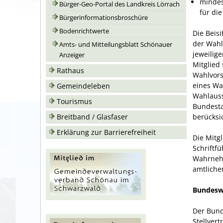
mindes
Bürger-Geo-Portal des Landkreis Lörrach
für di
Bürgerinformationsbroschüre
Bodenrichtwerte
Die Beis
der Wahl
Amts- und Mitteilungsblatt Schönauer
jeweilig
Anzeiger
Mitglied
Rathaus
Wahlvors
eines Wa
Gemeindeleben
Wahlauss
Tourismus
Bundesta
berücksi
Breitband / Glasfaser
Erklärung zur Barrierefreiheit
Die Mitgl
Schriftf
Wahrnehm
amtliche
Bundeswa
Der Bund
Stellver