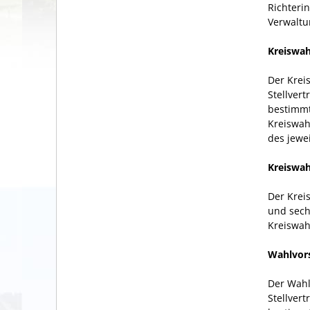
Richteri
Verwaltu
Kreiswah
Der Kreis
Stellver
bestimmt
Kreiswahl
des jewe
Kreiswah
Der Krei
und sech
Kreiswah
Wahlvors
Der Wahl
Stellver