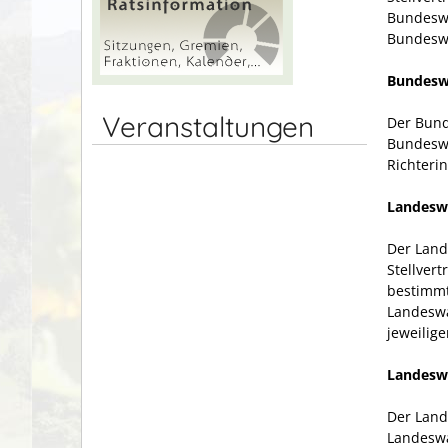
Bundeswa
Bundesw
Bundesw
Veranstaltungen
Der Bund
Bundeswa
Richteri
Landeswa
Der Land
Stellver
bestimmt
Landeswa
jeweilig
Landesw
Der Land
Landeswa