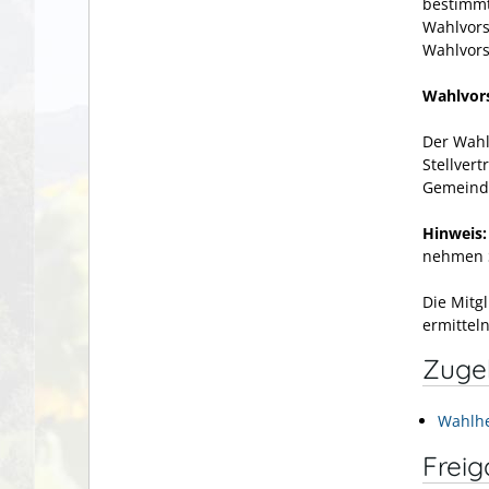
bestimmt
Wahlvors
Wahlvors
Wahlvor
Der Wahl
Stellvert
Gemeinde
Hinweis:
nehmen S
Die Mitg
ermittel
Zuge
Wahlhe
Frei