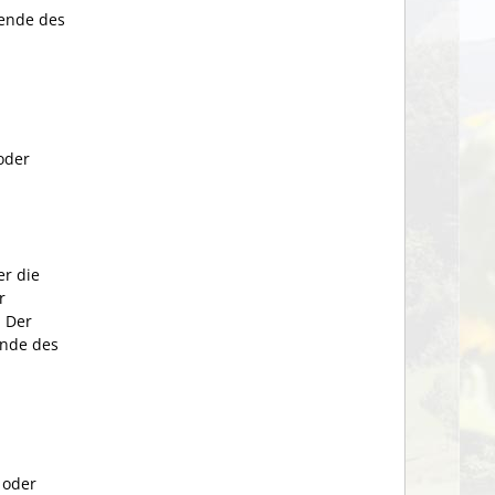
zende des
oder
er die
r
 Der
ende des
 oder