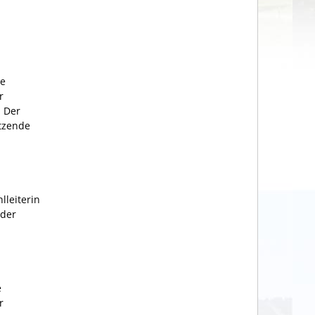
ie
r
 Der
itzende
lleiterin
 der
e
r