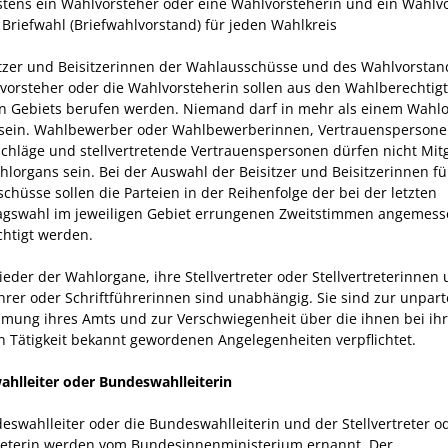
tens ein Wahlvorsteher oder eine Wahlvorsteherin und ein Wahlv
e Briefwahl (Briefwahlvorstand) für jeden Wahlkreis
itzer und Beisitzerinnen der Wahlausschüsse und des Wahlvorstan
vorsteher oder die Wahlvorsteherin sollen aus den Wahlberechtig
en Gebiets berufen werden. Niemand darf in mehr als einem Wahl
 sein. Wahlbewerber oder Wahlbewerberinnen, Vertrauenspersone
chläge und stellvertretende Vertrauenspersonen dürfen nicht Mitg
hlorgans sein. Bei der Auswahl der Beisitzer und Beisitzerinnen fü
chüsse sollen die Parteien in der Reihenfolge der bei der letzten
gswahl im jeweiligen Gebiet errungenen Zweitstimmen angemes
chtigt werden.
ieder der Wahlorgane, ihre Stellvertreter oder Stellvertreterinnen
ührer oder Schriftführerinnen sind unabhängig. Sie sind zur unpart
ung ihres Amts und zur Verschwiegenheit über die ihnen bei ihr
n Tätigkeit bekannt gewordenen Angelegenheiten verpflichtet.
hlleiter oder Bundeswahlleiterin
eswahlleiter oder die Bundeswahlleiterin und der Stellvertreter o
treterin werden vom Bundesinnenministerium ernannt. Der