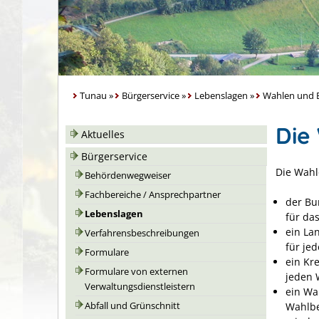
Tunau
»
Bürgerservice
»
Lebenslagen
»
Wahlen und B
Die
Aktuelles
Bürgerservice
Die Wahl
Behördenwegweiser
Fachbereiche / Ansprechpartner
der Bu
Lebenslagen
für da
ein La
Verfahrensbeschreibungen
für je
Formulare
ein Kr
Formulare von externen
jeden 
Verwaltungsdienstleistern
ein Wa
Wahlbe
Abfall und Grünschnitt