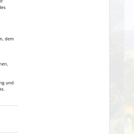
er
des
in, dem
hen,
ung und
ks.