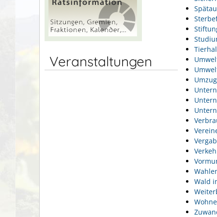
Spätau
Sterbef
Stiftu
Studi
Tierhal
Veranstaltungen
Umwel
Umwelt
Umzug
Unter
Unter
Unter
Verbra
Verein
Vergab
Verkeh
Vormun
Wahlen
Wald i
Weiter
Wohne
Zuwan