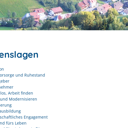
enslagen
on
vorsorge und Ruhestand
geber
nehmer
los, Arbeit finden
und Modernisieren
derung
ausbildung
schaftliches Engagement
nd fürs Leben