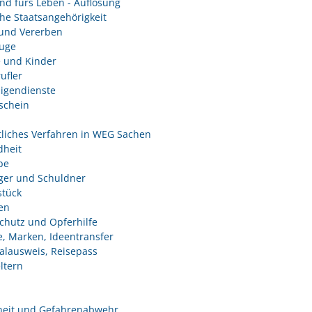
nd fürs Leben - Auflösung
he Staatsangehörigkeit
und Vererben
uge
e und Kinder
ufler
ligendienste
schein
tliches Verfahren in WEG Sachen
heit
be
ger und Schuldner
tück
en
chutz und Opferhilfe
e, Marken, Ideentransfer
alausweis, Reisepass
ltern
heit und Gefahrenabwehr