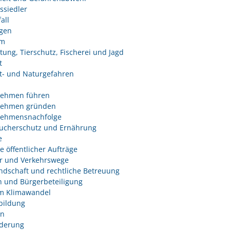
ssiedler
all
ngen
um
tung, Tierschutz, Fischerei und Jagd
t
- und Naturgefahren
nehmen führen
nehmen gründen
nehmensnachfolge
ucherschutz und Ernährung
e
e öffentlicher Aufträge
r und Verkehrswege
dschaft und rechtliche Betreuung
 und Bürgerbeteiligung
m Klimawandel
bildung
n
derung