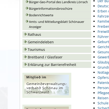
Der Bu
Bürger-Geo-Portal des Landkreis Lörrach
Deutsc
Bürgerinformationsbroschüre
Erben 
Bodenrichtwerte
Fahrze
Famili
Amts- und Mitteilungsblatt Schönauer
Freiber
Anzeiger
Freiwil
Rathaus
Führer
Geburt
Gemeindeleben
Gerich
Tourismus
Gesund
Gewer
Breitband / Glasfaser
Gläubi
Erklärung zur Barrierefreiheit
Grunds
Notlag
Opfers
Patent
Person
Pflegee
Reisen
Schule
Sicher