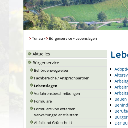
Tunau
»
Bürgerservice
»
Lebenslagen
Leb
Aktuelles
Bürgerservice
Adopti
Behördenwegweiser
Alters
Fachbereiche / Ansprechpartner
Arbeit
Lebenslagen
Arbeit
Arbeits
Verfahrensbeschreibungen
Bauen 
Formulare
Behin
Formulare von externen
Berufs
Verwaltungsdienstleistern
Bürger
Der Bu
Abfall und Grünschnitt