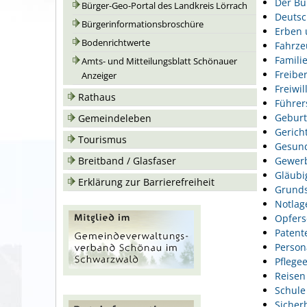
Der Bu
Bürger-Geo-Portal des Landkreis Lörrach
Deutsc
Bürgerinformationsbroschüre
Erben 
Bodenrichtwerte
Fahrze
Famili
Amts- und Mitteilungsblatt Schönauer
Freiber
Anzeiger
Freiwil
Rathaus
Führer
Geburt
Gemeindeleben
Gerich
Tourismus
Gesund
Gewer
Breitband / Glasfaser
Gläubi
Erklärung zur Barrierefreiheit
Grunds
Notlag
Opfers
Patent
Person
Pflegee
Reisen
Schule
Sicher