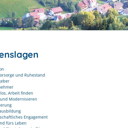
enslagen
on
vorsorge und Ruhestand
geber
nehmer
los, Arbeit finden
und Modernisieren
derung
ausbildung
schaftliches Engagement
nd fürs Leben