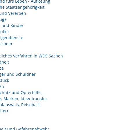
nd fürs Leben - Auflösung
he Staatsangehörigkeit
und Vererben
uge
e und Kinder
ufler
ligendienste
schein
tliches Verfahren in WEG Sachen
heit
be
ger und Schuldner
tück
en
chutz und Opferhilfe
e, Marken, Ideentransfer
alausweis, Reisepass
ltern
heit und Gefahrenabwehr