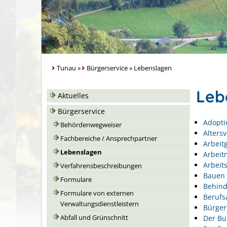
Tunau
»
Bürgerservice
»
Lebenslagen
Leb
Aktuelles
Bürgerservice
Adopti
Behördenwegweiser
Alters
Fachbereiche / Ansprechpartner
Arbeit
Lebenslagen
Arbeit
Arbeits
Verfahrensbeschreibungen
Bauen 
Formulare
Behin
Formulare von externen
Berufs
Verwaltungsdienstleistern
Bürger
Der Bu
Abfall und Grünschnitt