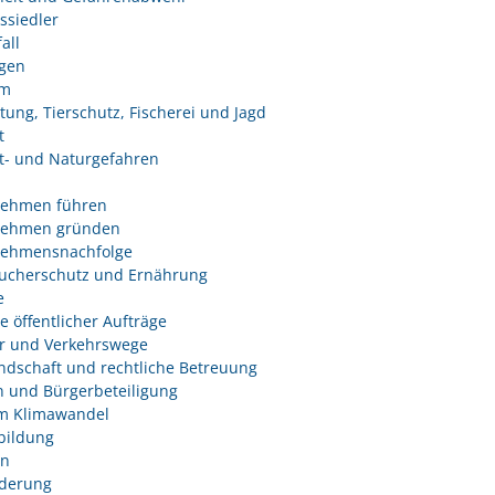
ssiedler
all
ngen
um
tung, Tierschutz, Fischerei und Jagd
t
- und Naturgefahren
nehmen führen
nehmen gründen
nehmensnachfolge
ucherschutz und Ernährung
e
e öffentlicher Aufträge
r und Verkehrswege
dschaft und rechtliche Betreuung
 und Bürgerbeteiligung
m Klimawandel
bildung
n
derung