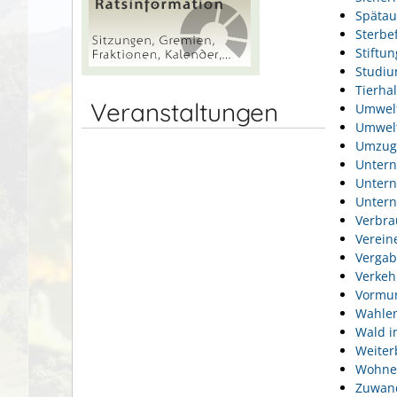
Spätau
Sterbef
Stiftu
Studi
Tierhal
Veranstaltungen
Umwel
Umwelt
Umzug
Unter
Unter
Unter
Verbra
Verein
Vergab
Verkeh
Vormun
Wahlen
Wald i
Weiter
Wohne
Zuwan