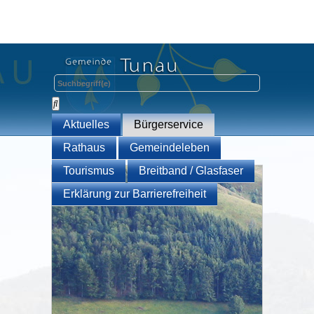
Aktuelles
Bürgerservice
Rathaus
Gemeindeleben
Tourismus
Breitband / Glasfaser
Erklärung zur Barrierefreiheit