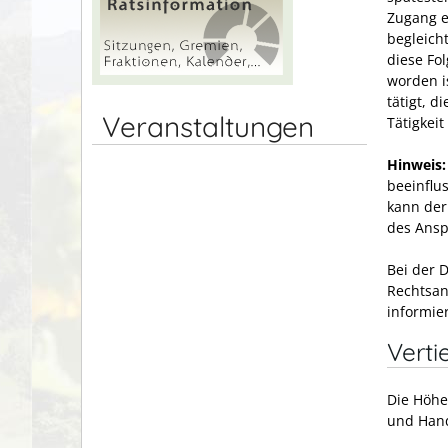
Zugang e
begleicht
diese Fo
worden i
tätigt, 
Veranstaltungen
Tätigkei
Hinweis:
beeinflus
kann der
des Ansp
Bei der 
Rechtsan
informie
Verti
Die Höh
und Hand