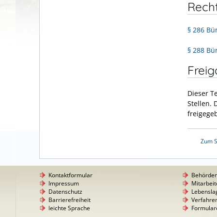
Rech
§ 286 Bü
§ 288 Bü
Frei
Dieser T
Stellen.
freigege
Zum S
Kontaktformular
Behörde
Impressum
Mitarbeit
Datenschutz
Lebensla
Barrierefreiheit
Verfahre
leichte Sprache
Formular