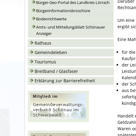
Darüber 
Bürger-Geo-Portal des Landkreis Lörrach
Rechtsan
Bürgerinformationsbroschüre
Bodenrichtwerte
Um eine 
ergibt s
Amts- und Mitteilungsblatt Schönauer
Anzeiger
Eine Mah
Rathaus
für di
Gemeindeleben
Kaufpr
Tourismus
der Le
Leistu
Breitband / Glasfaser
Kalend
Erklärung zur Barrierefreiheit
der Sc
aus be
soforti
kündig
Handelt 
Geldzahl
Waren od
späteste