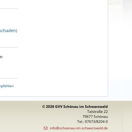
sschaden)
en
mpfehlen
© 2026 GVV Schönau im Schwarzwald
Talstraße 22
79677 Schönau
Tel.: 07673/8204-0
info@schoenau-im-schwarzwald.de