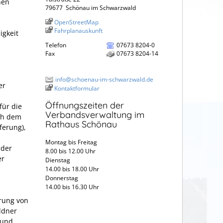
nen
79677
Schönau im Schwarzwald
OpenStreetMap
Fahrplanauskunft
igkeit
Telefon
07673 8204-0
Fax
07673 8204-14
info@schoenau-im-schwarzwald.de
er
Kontaktformular
Öffnungszeiten der
für die
Verbandsverwaltung im
ach dem
Rathaus Schönau
ferung),
Montag bis Freitag
 der
8.00 bis 12.00 Uhr
er
Dienstag
14.00 bis 18.00 Uhr
Donnerstag
14.00 bis 16.30 Uhr
erung von
ldner
 und