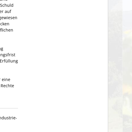
 Schuld
er auf
ngewiesen
ecken
flichen
ng
ngsfrist
Erfüllung
 eine
 Rechte
ndustrie-