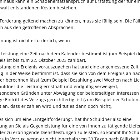
hinaus kann ein Schadenersatzanspruch auf Erstattung der für ei
walt entstandenen Kosten bestehen.
Forderung geltend machen zu können, muss sie fällig sein. Die Fäll
ich aus den getroffenen Absprachen.
nung ist nicht erforderlich, wenn
e Leistung eine Zeit nach dem Kalender bestimmt ist (um Beispiel d
eis ist bis zum 22. Oktober 2023 zahlbar),
istung ein Ereignis vorauszugehen hat und eine angemessene Zeit 
ng in der Weise bestimmt ist, dass sie sich von dem Ereignis an n
er berechnen lässt (zum Beispiel Bezahlung zwei Wochen nach Lie
huldner die Leistung ernsthaft und endgültig verweigert,
sonderen Gründen unter Abwägung der beiderseitigen Interessen
ge Eintritt des Verzugs gerechtfertigt ist (zum Beispiel der Schuldn
t an, dass er zahlen wird und tut es dann doch nicht).
es sich um eine „Entgeltforderung“, hat Ihr Schuldner also eine
ung an Sie als Gegenleistung für eine von Ihnen zu tätigende Lief
er zu erbringende Dienstleistungen zu leisten, so kommt Ihr Schu
ns in Verzug, wenn er nicht innerhalb von 30 Tagen nach Fälligkeit