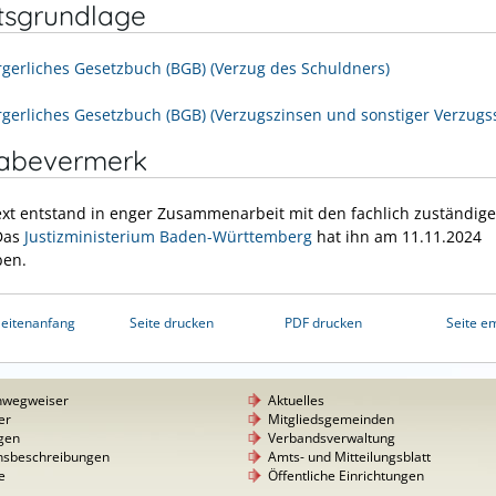
tsgrundlage
rgerliches Gesetzbuch (BGB) (Verzug des Schuldners)
rgerliches Gesetzbuch (BGB) (Verzugszinsen und sonstiger Verzug
gabevermerk
ext entstand in enger Zusammenarbeit mit den fachlich zuständig
 Das
Justizministerium Baden-Württemberg
hat ihn am 11.11.2024
ben.
eitenanfang
Seite drucken
PDF drucken
Seite e
nwegweiser
Aktuelles
er
Mitgliedsgemeinden
gen
Verbandsverwaltung
nsbeschreibungen
Amts- und Mitteilungsblatt
e
Öffentliche Einrichtungen