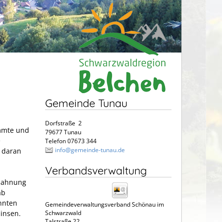
Gemeinde Tunau
Dorfstraße 2
immte und
79677 Tunau
e
Telefon 07673 344
info@gemeinde-tunau.de
 daran
Verbandsverwaltung
 Mahnung
ab
nnten
Gemeindeverwaltungsverband Schönau im
insen.
Schwarzwald
Talstraße 22