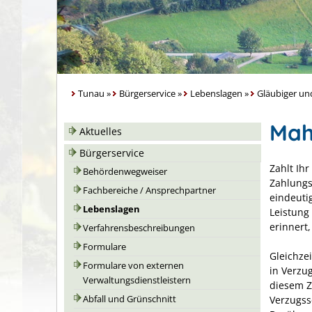
Tunau
»
Bürgerservice
»
Lebenslagen
»
Gläubiger un
Mah
Aktuelles
Bürgerservice
Zahlt Ihr
Behördenwegweiser
Zahlungs
Fachbereiche / Ansprechpartner
eindeuti
Lebenslagen
Leistung
erinnert,
Verfahrensbeschreibungen
Formulare
Gleichzei
Formulare von externen
in Verzu
Verwaltungsdienstleistern
diesem Z
Verzugss
Abfall und Grünschnitt