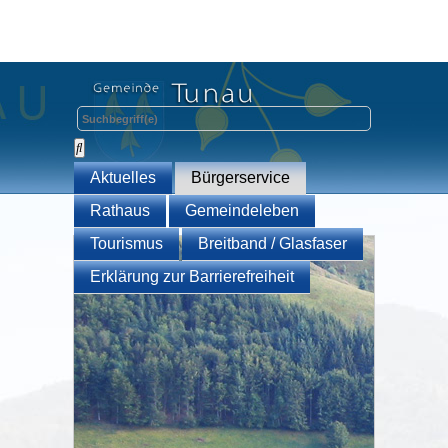
Aktuelles
Bürgerservice
Rathaus
Gemeindeleben
Tourismus
Breitband / Glasfaser
Erklärung zur Barrierefreiheit