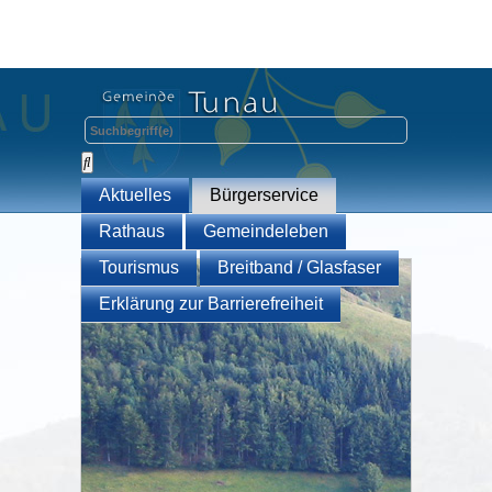
Aktuelles
Bürgerservice
Rathaus
Gemeindeleben
Tourismus
Breitband / Glasfaser
Erklärung zur Barrierefreiheit