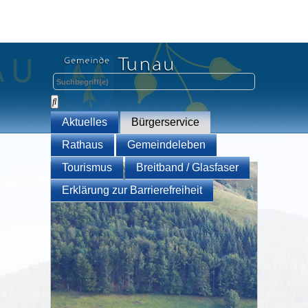
Aktuelles
Bürgerservice
Rathaus
Gemeindeleben
Tourismus
Breitband / Glasfaser
Erklärung zur Barrierefreiheit