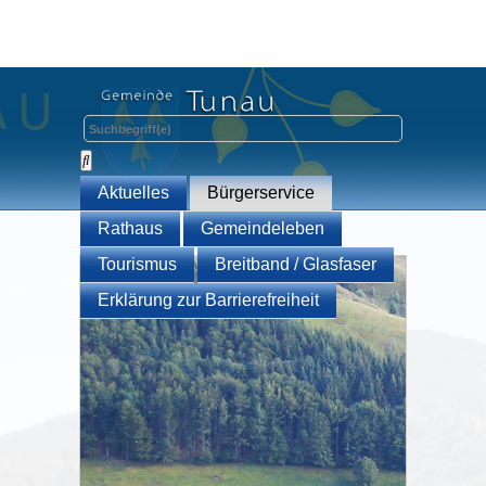
Aktuelles
Bürgerservice
Rathaus
Gemeindeleben
Tourismus
Breitband / Glasfaser
Erklärung zur Barrierefreiheit