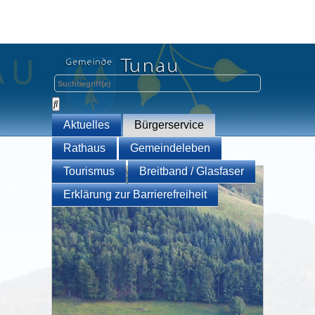
Aktuelles
Bürgerservice
Rathaus
Gemeindeleben
Tourismus
Breitband / Glasfaser
Erklärung zur Barrierefreiheit