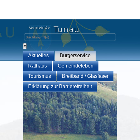
Aktuelles
Bürgerservice
Rathaus
Gemeindeleben
Tourismus
Breitband / Glasfaser
Erklärung zur Barrierefreiheit