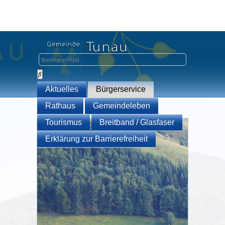
Aktuelles
Bürgerservice
Rathaus
Gemeindeleben
Tourismus
Breitband / Glasfaser
Erklärung zur Barrierefreiheit