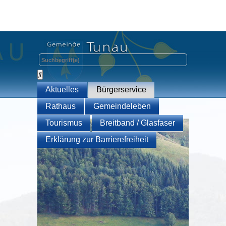
Aktuelles
Bürgerservice
Rathaus
Gemeindeleben
Tourismus
Breitband / Glasfaser
Erklärung zur Barrierefreiheit