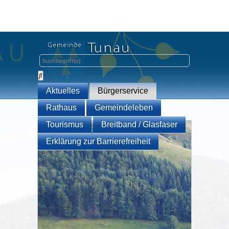
Aktuelles
Bürgerservice
Rathaus
Gemeindeleben
Tourismus
Breitband / Glasfaser
Erklärung zur Barrierefreiheit