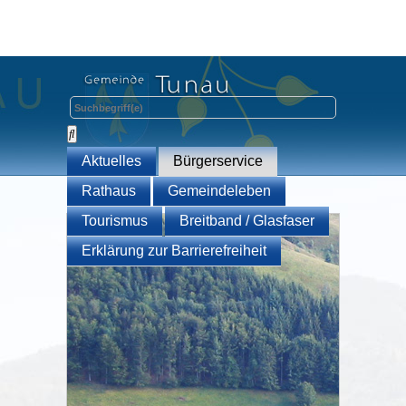
Aktuelles
Bürgerservice
Rathaus
Gemeindeleben
Tourismus
Breitband / Glasfaser
Erklärung zur Barrierefreiheit