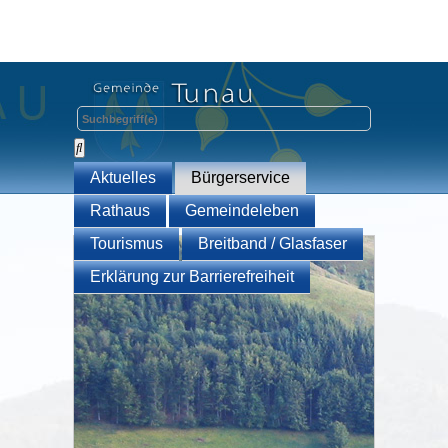
Aktuelles
Bürgerservice
Rathaus
Gemeindeleben
Tourismus
Breitband / Glasfaser
Erklärung zur Barrierefreiheit