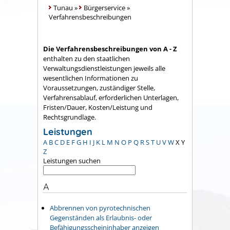
Tunau
»
Bürgerservice
»
Verfahrensbeschreibungen
Die Verfahrensbeschreibungen von A - Z
enthalten zu den staatlichen
Verwaltungsdienstleistungen jeweils alle
wesentlichen Informationen zu
Voraussetzungen, zuständiger Stelle,
Verfahrensablauf, erforderlichen Unterlagen,
Fristen/Dauer, Kosten/Leistung und
Rechtsgrundlage.
Leistungen
A
B
C
D
E
F
G
H
I
J
K
L
M
N
O
P
Q
R
S
T
U
V
W
X
Y
Z
Leistungen suchen
A
Abbrennen von pyrotechnischen
Gegenständen als Erlaubnis- oder
Befähigungsscheininhaber anzeigen