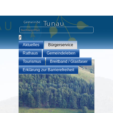
Aktuelles
Bürgerservice
Rathaus
Gemeindeleben
Tourismus
Breitband / Glasfaser
Erklärung zur Barrierefreiheit