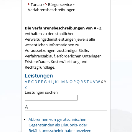
Tunau
»
Bürgerservice
»
Verfahrensbeschreibungen
Die Verfahrensbeschreibungen von A - Z
enthalten zu den staatlichen
Verwaltungsdienstleistungen jeweils alle
wesentlichen Informationen zu
Voraussetzungen, zuständiger Stelle,
Verfahrensablauf, erforderlichen Unterlagen,
Fristen/Dauer, Kosten/Leistung und
Rechtsgrundlage.
Leistungen
A
B
C
D
E
F
G
H
I
J
K
L
M
N
O
P
Q
R
S
T
U
V
W
X
Y
Z
Leistungen suchen
A
Abbrennen von pyrotechnischen
Gegenständen als Erlaubnis- oder
Befähigungsscheininhaber anzeigen