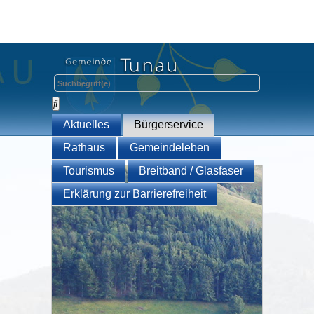
Aktuelles
Bürgerservice
Rathaus
Gemeindeleben
Tourismus
Breitband / Glasfaser
Erklärung zur Barrierefreiheit