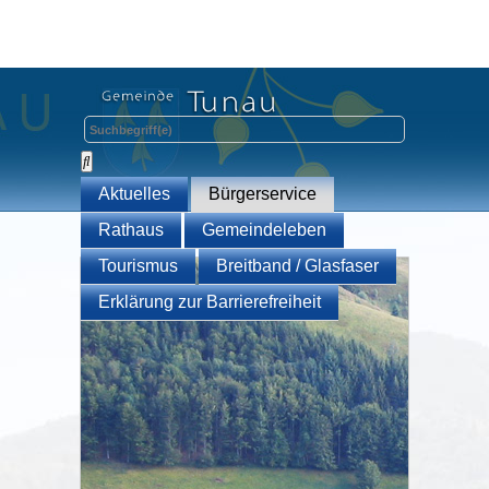
Aktuelles
Bürgerservice
Rathaus
Gemeindeleben
Tourismus
Breitband / Glasfaser
Erklärung zur Barrierefreiheit