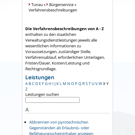
Tunau
»
Bürgerservice
»
Verfahrensbeschreibungen
Die Verfahrensbeschreibungen von A - Z
enthalten zu den staatlichen
Verwaltungsdienstleistungen jeweils alle
wesentlichen Informationen zu
Voraussetzungen, zuständiger Stelle,
Verfahrensablauf, erforderlichen Unterlagen,
Fristen/Dauer, Kosten/Leistung und
Rechtsgrundlage.
Leistungen
A
B
C
D
E
F
G
H
I
J
K
L
M
N
O
P
Q
R
S
T
U
V
W
X
Y
Z
Leistungen suchen
A
Abbrennen von pyrotechnischen
Gegenständen als Erlaubnis- oder
Befähigungsscheininhaber anzeigen