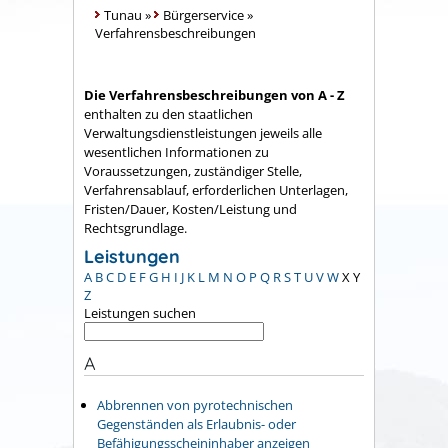
Tunau
»
Bürgerservice
»
Verfahrensbeschreibungen
Die Verfahrensbeschreibungen von A - Z
enthalten zu den staatlichen
Verwaltungsdienstleistungen jeweils alle
wesentlichen Informationen zu
Voraussetzungen, zuständiger Stelle,
Verfahrensablauf, erforderlichen Unterlagen,
Fristen/Dauer, Kosten/Leistung und
Rechtsgrundlage.
Leistungen
A
B
C
D
E
F
G
H
I
J
K
L
M
N
O
P
Q
R
S
T
U
V
W
X
Y
Z
Leistungen suchen
A
Abbrennen von pyrotechnischen
Gegenständen als Erlaubnis- oder
Befähigungsscheininhaber anzeigen