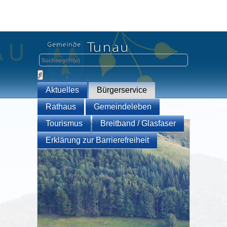
Aktuelles
Bürgerservice
Rathaus
Gemeindeleben
Tourismus
Breitband / Glasfaser
Erklärung zur Barrierefreiheit