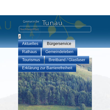
Aktuelles
Bürgerservice
Rathaus
Gemeindeleben
Tourismus
Breitband / Glasfaser
Erklärung zur Barrierefreiheit