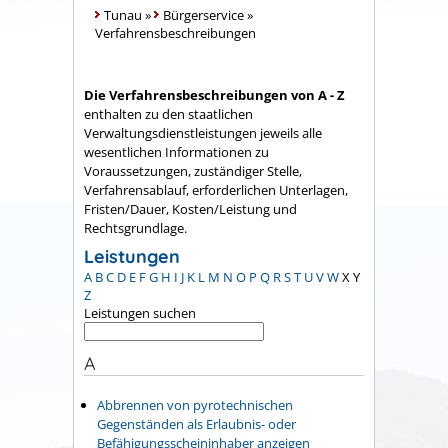
Tunau
»
Bürgerservice
»
Verfahrensbeschreibungen
Die Verfahrensbeschreibungen von A - Z
enthalten zu den staatlichen
Verwaltungsdienstleistungen jeweils alle
wesentlichen Informationen zu
Voraussetzungen, zuständiger Stelle,
Verfahrensablauf, erforderlichen Unterlagen,
Fristen/Dauer, Kosten/Leistung und
Rechtsgrundlage.
Leistungen
A
B
C
D
E
F
G
H
I
J
K
L
M
N
O
P
Q
R
S
T
U
V
W
X
Y
Z
Leistungen suchen
A
Abbrennen von pyrotechnischen
Gegenständen als Erlaubnis- oder
Befähigungsscheininhaber anzeigen