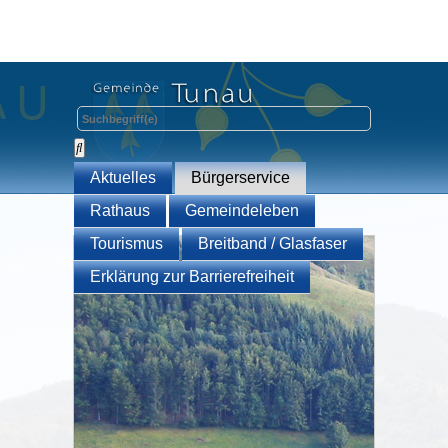
Aktuelles
Bürgerservice
Rathaus
Gemeindeleben
Tourismus
Breitband / Glasfaser
Erklärung zur Barrierefreiheit