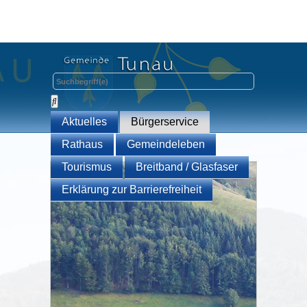
Aktuelles
Bürgerservice
Rathaus
Gemeindeleben
Tourismus
Breitband / Glasfaser
Erklärung zur Barrierefreiheit