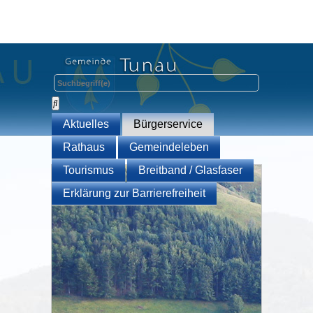
Aktuelles
Bürgerservice
Rathaus
Gemeindeleben
Tourismus
Breitband / Glasfaser
Erklärung zur Barrierefreiheit