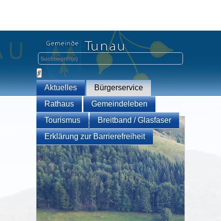
Aktuelles
Bürgerservice
Rathaus
Gemeindeleben
Tourismus
Breitband / Glasfaser
Erklärung zur Barrierefreiheit