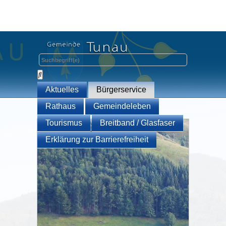
Aktuelles
Bürgerservice
Rathaus
Gemeindeleben
Tourismus
Breitband / Glasfaser
Erklärung zur Barrierefreiheit