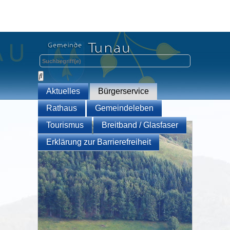
Aktuelles
Bürgerservice
Rathaus
Gemeindeleben
Tourismus
Breitband / Glasfaser
Erklärung zur Barrierefreiheit