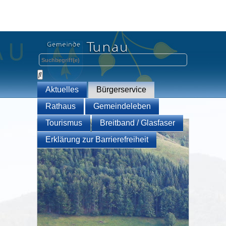
Aktuelles
Bürgerservice
Rathaus
Gemeindeleben
Tourismus
Breitband / Glasfaser
Erklärung zur Barrierefreiheit