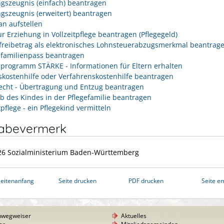
gszeugnis (einfach) beantragen
gszeugnis (erweitert) beantragen
an aufstellen
ur Erziehung in Vollzeitpflege beantragen (Pflegegeld)
freibetrag als elektronisches Lohnsteuerabzugsmerkmal beantrag
familienpass beantragen
programm STÄRKE - Informationen für Eltern erhalten
skostenhilfe oder Verfahrenskostenhilfe beantragen
echt - Übertragung und Entzug beantragen
ib des Kindes in der Pflegefamilie beantragen
tpflege - ein Pflegekind vermitteln
gabevermerk
26 Sozialministerium Baden-Württemberg
eitenanfang
Seite drucken
PDF drucken
Seite e
nwegweiser
Aktuelles