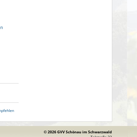
en
mpfehlen
© 2026 GVV Schönau im Schwarzwald