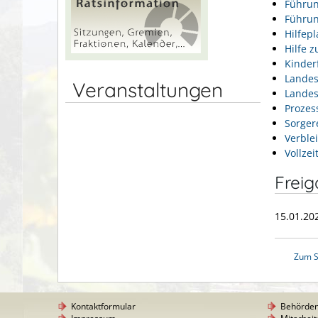
Führun
Führun
Hilfepl
Hilfe z
Kinder
Landes
Veranstaltungen
Landes
Prozes
Sorger
Verble
Vollzei
Frei
15.01.20
Zum S
Kontaktformular
Behörde