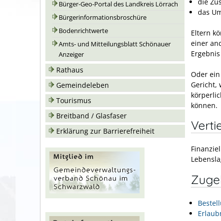
die Zu
Bürger-Geo-Portal des Landkreis Lörrach
das Um
Bürgerinformationsbroschüre
Bodenrichtwerte
Eltern k
einer and
Amts- und Mitteilungsblatt Schönauer
Ergebnis
Anzeiger
Rathaus
Oder ein 
Gericht,
Gemeindeleben
körperli
Tourismus
können.
Breitband / Glasfaser
Verti
Erklärung zur Barrierefreiheit
Finanziel
Lebensla
Zuge
Bestel
Erlaub