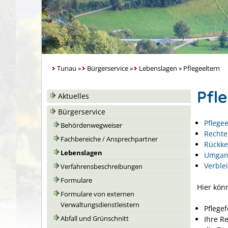
Tunau
»
Bürgerservice
»
Lebenslagen
»
Pflegeeltern
Pfl
Aktuelles
Bürgerservice
Pflege
Behördenwegweiser
Rechte
Fachbereiche / Ansprechpartner
Rückke
Lebenslagen
Umgang
Verblei
Verfahrensbeschreibungen
Formulare
Hier kön
Formulare von externen
Verwaltungsdienstleistern
Pflege
Ihre Re
Abfall und Grünschnitt