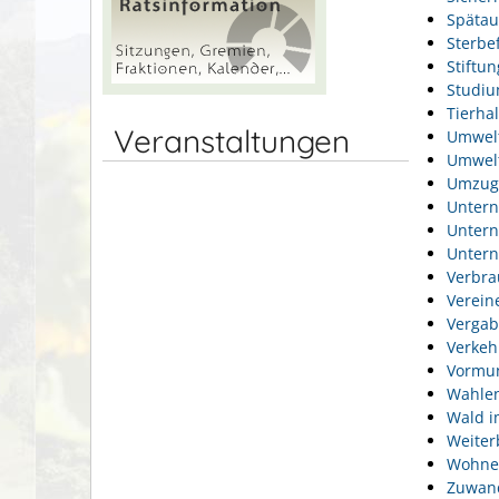
Spätau
Sterbef
Stiftu
Studi
Tierhal
Veranstaltungen
Umwel
Umwelt
Umzug
Unter
Unter
Unter
Verbra
Verein
Vergab
Verkeh
Vormun
Wahlen
Wald i
Weiter
Wohne
Zuwan