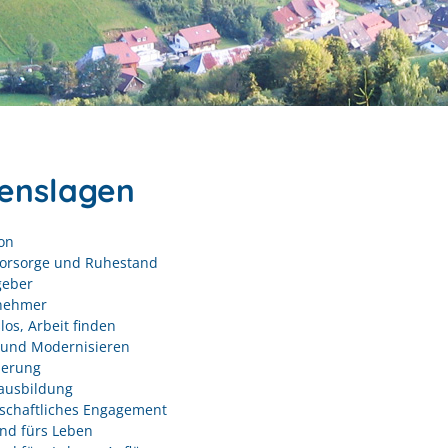
enslagen
on
vorsorge und Ruhestand
geber
nehmer
los, Arbeit finden
und Modernisieren
derung
ausbildung
schaftliches Engagement
nd fürs Leben