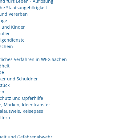
nd fürs Leben - Auflösung
he Staatsangehörigkeit
und Vererben
uge
e und Kinder
ufler
ligendienste
schein
tliches Verfahren in WEG Sachen
heit
be
ger und Schuldner
tück
en
chutz und Opferhilfe
e, Marken, Ideentransfer
alausweis, Reisepass
ltern
heit und Gefahrenabwehr