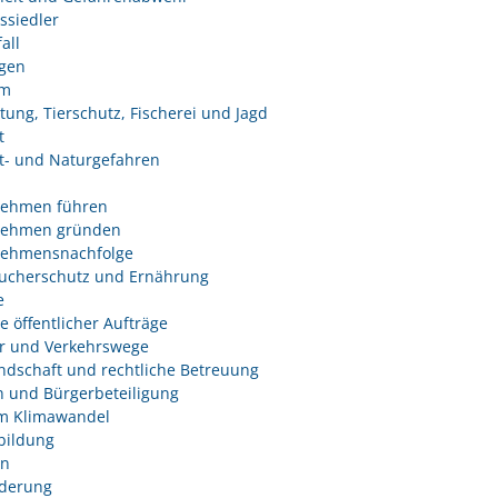
ssiedler
all
ngen
um
tung, Tierschutz, Fischerei und Jagd
t
- und Naturgefahren
nehmen führen
nehmen gründen
nehmensnachfolge
ucherschutz und Ernährung
e
e öffentlicher Aufträge
r und Verkehrswege
dschaft und rechtliche Betreuung
 und Bürgerbeteiligung
m Klimawandel
bildung
n
derung