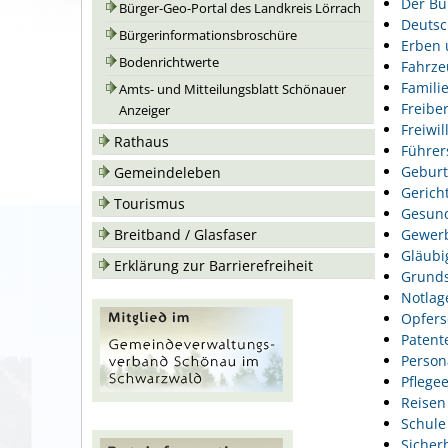
Der Bu
Bürger-Geo-Portal des Landkreis Lörrach
Deutsc
Bürgerinformationsbroschüre
Erben 
Bodenrichtwerte
Fahrze
Famili
Amts- und Mitteilungsblatt Schönauer
Freiber
Anzeiger
Freiwil
Rathaus
Führer
Geburt
Gemeindeleben
Gerich
Tourismus
Gesund
Gewer
Breitband / Glasfaser
Gläubi
Erklärung zur Barrierefreiheit
Grunds
Notlag
Opfers
Patent
Person
Pflegee
Reisen
Schule
Sicher