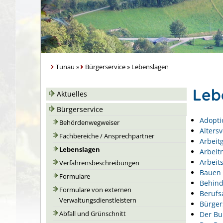
Tunau
»
Bürgerservice
»
Lebenslagen
Leb
Aktuelles
Bürgerservice
Adopti
Behördenwegweiser
Alters
Fachbereiche / Ansprechpartner
Arbeit
Lebenslagen
Arbeit
Arbeits
Verfahrensbeschreibungen
Bauen 
Formulare
Behin
Formulare von externen
Berufs
Verwaltungsdienstleistern
Bürger
Der Bu
Abfall und Grünschnitt