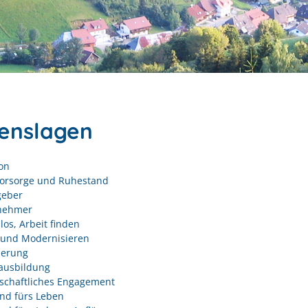
enslagen
on
vorsorge und Ruhestand
geber
nehmer
los, Arbeit finden
und Modernisieren
derung
ausbildung
schaftliches Engagement
nd fürs Leben