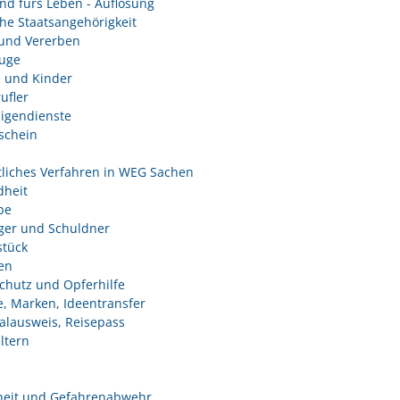
nd fürs Leben - Auflösung
he Staatsangehörigkeit
und Vererben
uge
e und Kinder
ufler
ligendienste
schein
tliches Verfahren in WEG Sachen
heit
be
ger und Schuldner
tück
en
chutz und Opferhilfe
e, Marken, Ideentransfer
alausweis, Reisepass
ltern
heit und Gefahrenabwehr