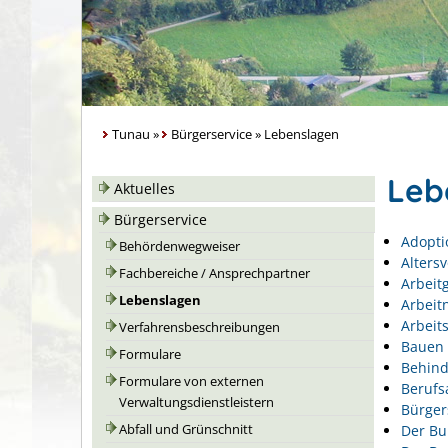
Tunau
»
Bürgerservice
»
Lebenslagen
Leb
Aktuelles
Bürgerservice
Adopti
Behördenwegweiser
Alters
Fachbereiche / Ansprechpartner
Arbeit
Lebenslagen
Arbeit
Arbeits
Verfahrensbeschreibungen
Bauen 
Formulare
Behin
Formulare von externen
Berufs
Verwaltungsdienstleistern
Bürger
Der Bu
Abfall und Grünschnitt