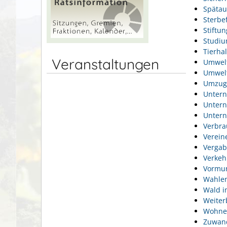
Spätau
Sterbef
Stiftu
Studi
Tierhal
Veranstaltungen
Umwel
Umwelt
Umzug
Unter
Unter
Unter
Verbra
Verein
Vergab
Verkeh
Vormun
Wahlen
Wald i
Weiter
Wohne
Zuwan