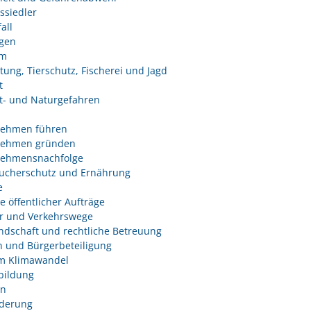
ssiedler
all
ngen
um
tung, Tierschutz, Fischerei und Jagd
t
- und Naturgefahren
nehmen führen
nehmen gründen
nehmensnachfolge
ucherschutz und Ernährung
e
e öffentlicher Aufträge
r und Verkehrswege
dschaft und rechtliche Betreuung
 und Bürgerbeteiligung
m Klimawandel
bildung
n
derung