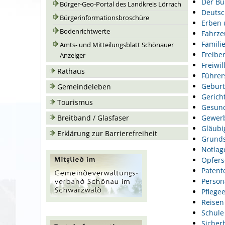
Der Bu
Bürger-Geo-Portal des Landkreis Lörrach
Deutsc
Bürgerinformationsbroschüre
Erben 
Bodenrichtwerte
Fahrze
Famili
Amts- und Mitteilungsblatt Schönauer
Freiber
Anzeiger
Freiwil
Rathaus
Führer
Geburt
Gemeindeleben
Gerich
Tourismus
Gesund
Gewer
Breitband / Glasfaser
Gläubi
Erklärung zur Barrierefreiheit
Grunds
Notlag
Opfers
Patent
Person
Pflegee
Reisen
Schule
Sicher