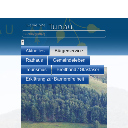
Aktuelles
Bürgerservice
Rathaus
Gemeindeleben
Tourismus
Breitband / Glasfaser
Erklärung zur Barrierefreiheit