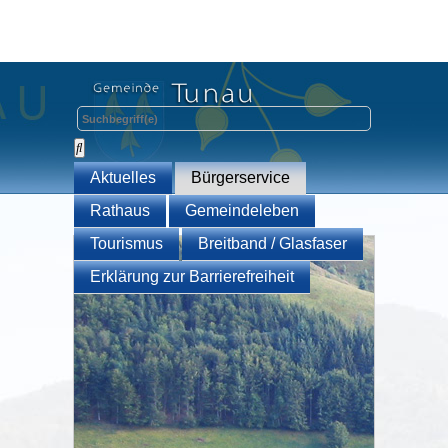
Aktuelles
Bürgerservice
Rathaus
Gemeindeleben
Tourismus
Breitband / Glasfaser
Erklärung zur Barrierefreiheit