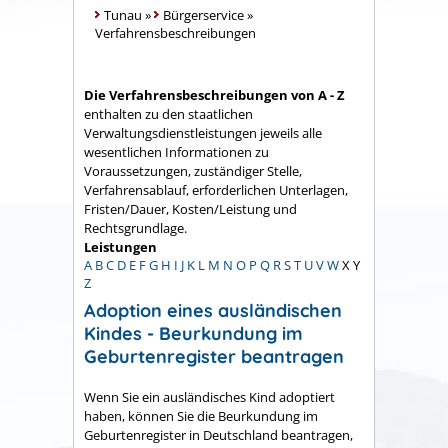
Tunau
»
Bürgerservice
»
Verfahrensbeschreibungen
Die Verfahrensbeschreibungen von A - Z
enthalten zu den staatlichen
Verwaltungsdienstleistungen jeweils alle
wesentlichen Informationen zu
Voraussetzungen, zuständiger Stelle,
Verfahrensablauf, erforderlichen Unterlagen,
Fristen/Dauer, Kosten/Leistung und
Rechtsgrundlage.
Leistungen
A
B
C
D
E
F
G
H
I
J
K
L
M
N
O
P
Q
R
S
T
U
V
W
X
Y
Z
Adoption eines ausländischen
Kindes - Beurkundung im
Geburtenregister beantragen
Wenn Sie ein ausländisches Kind adoptiert
haben, können Sie die Beurkundung im
Geburtenregister in Deutschland beantragen,