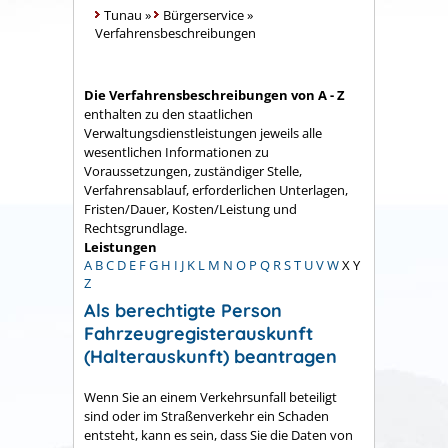
Tunau
»
Bürgerservice
»
Verfahrensbeschreibungen
Die Verfahrensbeschreibungen von A - Z
enthalten zu den staatlichen
Verwaltungsdienstleistungen jeweils alle
wesentlichen Informationen zu
Voraussetzungen, zuständiger Stelle,
Verfahrensablauf, erforderlichen Unterlagen,
Fristen/Dauer, Kosten/Leistung und
Rechtsgrundlage.
Leistungen
A
B
C
D
E
F
G
H
I
J
K
L
M
N
O
P
Q
R
S
T
U
V
W
X
Y
Z
Als berechtigte Person
Fahrzeugregisterauskunft
(Halterauskunft) beantragen
Wenn Sie an einem Verkehrsunfall beteiligt
sind oder im Straßenverkehr ein Schaden
entsteht, kann es sein, dass Sie die Daten von