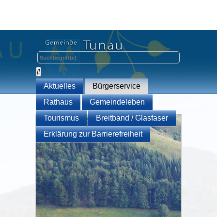
Aktuelles
Bürgerservice
Rathaus
Gemeindeleben
Tourismus
Breitband / Glasfaser
Erklärung zur Barrierefreiheit