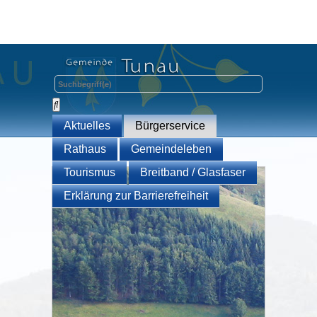
Aktuelles
Bürgerservice
Rathaus
Gemeindeleben
Tourismus
Breitband / Glasfaser
Erklärung zur Barrierefreiheit