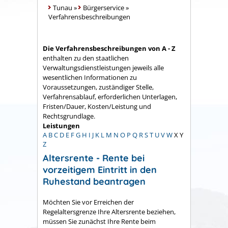
Tunau
»
Bürgerservice
»
Verfahrensbeschreibungen
Die Verfahrensbeschreibungen von A - Z
enthalten zu den staatlichen
Verwaltungsdienstleistungen jeweils alle
wesentlichen Informationen zu
Voraussetzungen, zuständiger Stelle,
Verfahrensablauf, erforderlichen Unterlagen,
Fristen/Dauer, Kosten/Leistung und
Rechtsgrundlage.
Leistungen
A
B
C
D
E
F
G
H
I
J
K
L
M
N
O
P
Q
R
S
T
U
V
W
X
Y
Z
Altersrente - Rente bei
vorzeitigem Eintritt in den
Ruhestand beantragen
Möchten Sie vor Erreichen der
Regelaltersgrenze Ihre Altersrente beziehen,
müssen Sie zunächst Ihre Rente beim