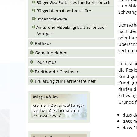
Bürger-Geo-Portal des Landkreis Lörrach
zum Abla
Bürgerinformationsbroschüre
Schwang
Bodenrichtwerte
Dem Arbe
Amts- und Mitteilungsblatt Schönauer
nach der
Anzeiger
oder inn
Rathaus
Überschr
vertrete
Gemeindeleben
Tourismus
In beson
die Regi
Breitband / Glasfaser
Kündigun
Erklärung zur Barrierefreiheit
Kündigun
dürfen d
Schwange
Gründe f
dass d
dass de
dass S