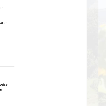
er
barer
weise
er