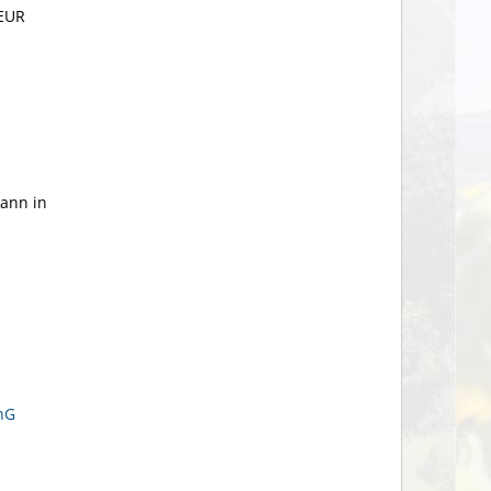
 EUR
kann in
hG