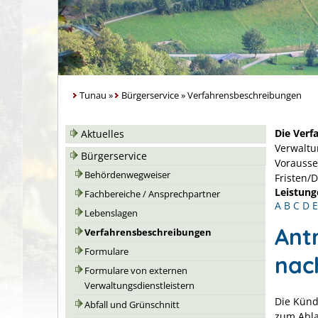
Tunau
»
Bürgerservice
»
Verfahrensbeschreibungen
Die Verf
Aktuelles
Verwaltu
Bürgerservice
Vorausse
Behördenwegweiser
Fristen/
Leistung
Fachbereiche / Ansprechpartner
A
B
C
D
E
Lebenslagen
Ant
Verfahrensbeschreibungen
Formulare
nac
Formulare von externen
Verwaltungsdienstleistern
Die Künd
Abfall und Grünschnitt
zum Abla