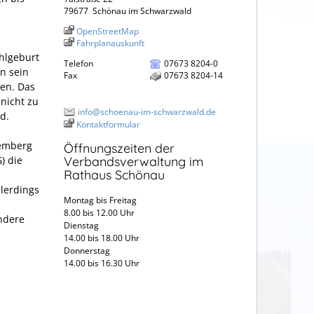
79677
Schönau im Schwarzwald
OpenStreetMap
Fahrplanauskunft
hlgeburt
Telefon
07673 8204-0
n sein
Fax
07673 8204-14
en. Das
 nicht zu
info@schoenau-im-schwarzwald.de
d.
Kontaktformular
temberg
Öffnungszeiten der
) die
Verbandsverwaltung im
Rathaus Schönau
llerdings
Montag bis Freitag
8.00 bis 12.00 Uhr
ndere
Dienstag
14.00 bis 18.00 Uhr
Donnerstag
14.00 bis 16.30 Uhr