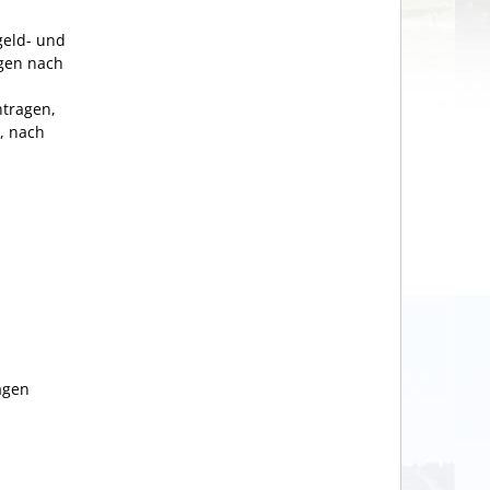
geld- und
ngen nach
ntragen,
, nach
agen