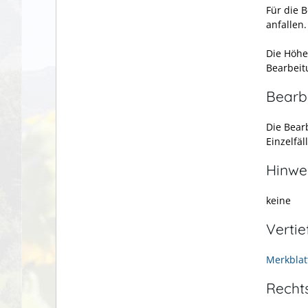
Für die 
anfallen.
Die Höhe
Bearbeit
Bearb
Die Bear
Einzelfäl
Hinwe
keine
Verti
Merkblat
Recht