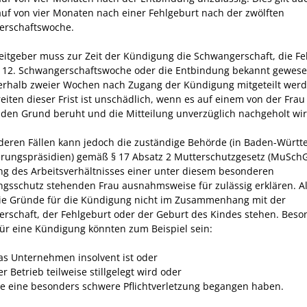
uf von vier Monaten nach einer Fehlgeburt nach der zwölften
erschaftswoche.
itgeber muss zur Zeit der Kündigung die Schwangerschaft, die Fe
 12. Schwangerschaftswoche oder die Entbindung bekannt gewese
erhalb zweier Wochen nach Zugang der Kündigung mitgeteilt werd
eiten dieser Frist ist unschädlich, wenn es auf einem von der Frau
nden Grund beruht und die Mitteilung unverzüglich nachgeholt wir
deren Fällen kann jedoch die zuständige Behörde (in Baden-Würt
erungspräsidien) gemäß § 17 Absatz 2 Mutterschutzgesetz (MuSchG
g des Arbeitsverhältnisses einer unter diesem besonderen
gsschutz stehenden Frau ausnahmsweise für zulässig erklären.
A
ie Gründe für die Kündigung nicht im Zusammenhang mit der
rschaft, der Fehlgeburt oder der Geburt des Kindes stehen. Beso
ür eine Kündigung könnten zum Beispiel sein:
as Unternehmen insolvent ist oder
r Betrieb teilweise stillgelegt wird oder
ie eine besonders schwere Pflichtverletzung begangen haben.