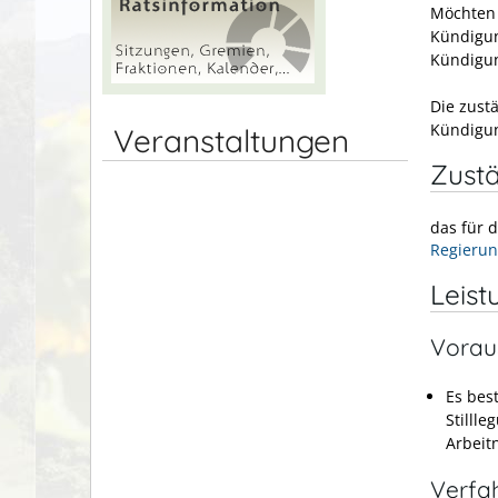
Möchten 
Kündigun
Kündigun
Die zust
Kündigu
Veranstaltungen
Zustä
das für 
Regierun
Leist
Vorau
Es bes
Stilll
Arbei
Verfa