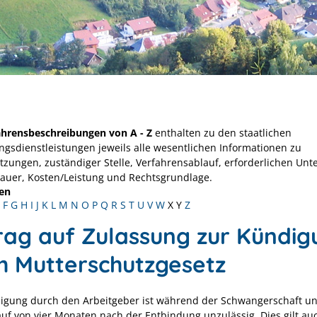
ahrensbeschreibungen von A - Z
enthalten zu den staatlichen
ngsdienstleistungen jeweils alle wesentlichen Informationen zu
tzungen, zuständiger Stelle, Verfahrensablauf, erforderlichen Unt
Dauer, Kosten/Leistung und Rechtsgrundlage.
en
F
G
H
I
J
K
L
M
N
O
P
Q
R
S
T
U
V
W
X
Y
Z
rag auf Zulassung zur Kündig
h Mutterschutzgesetz
igung durch den Arbeitgeber ist während der Schwangerschaft un
uf von vier Monaten nach der Entbindung unzulässig. Dies gilt au