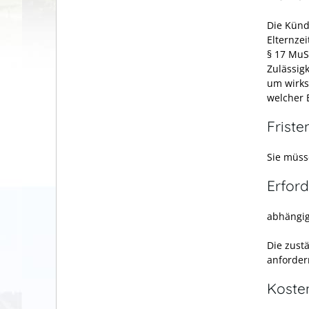
Die Künd
Elternze
§ 17 MuS
Zulässig
um wirks
welcher 
Friste
Sie müss
Erford
abhängig
Die zust
anforder
Koste