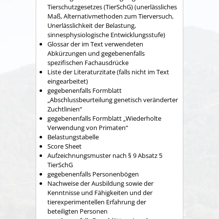
Tierschutzgesetzes (TierSchG) (unerlässliches
Maß, Alternativmethoden zum Tierversuch,
Unerlässlichkeit der Belastung,
sinnesphysiologische Entwicklungsstufe)
Glossar der im Text verwendeten
Abkürzungen und gegebenenfalls
spezifischen Fachausdrücke
Liste der Literaturzitate (falls nicht im Text
eingearbeitet)
gegebenenfalls Formblatt
„Abschlussbeurteilung genetisch veränderter
Zuchtlinien“
g
egebenenfalls
Formblatt „Wiederholte
Verwendung von Primaten“
Belastungstabelle
Score Sheet
Aufzeichnungsmuster nach § 9 Absatz 5
TierSchG
g
egebenenfalls
Personenbögen
Nachweise der Ausbildung sowie der
Kenntnisse und Fähigkeiten und der
tierexperimentellen Erfahrung der
beteiligten Personen