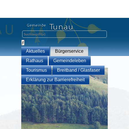
Aktuelles
Bürgerservice
Rathaus
Gemeindeleben
Tourismus
Breitband / Glasfaser
Erklärung zur Barrierefreiheit