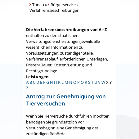
Tunau
»
Bürgerservice
»
Verfahrensbeschreibungen
Die Verfahrensbeschreibungen von A - Z
enthalten zu den staatlichen
Verwaltungsdienstleistungen jeweils alle
wesentlichen Informationen zu
Voraussetzungen, zuständiger Stelle,
Verfahrensablauf, erforderlichen Unterlagen,
Fristen/Dauer, Kosten/Leistung und
Rechtsgrundlage.
Leistungen
A
B
C
D
E
F
G
H
I
J
K
L
M
N
O
P
Q
R
S
T
U
V
W
X
Y
Z
Antrag zur Genehmigung von
Tierversuchen
Wenn Sie Tierversuche durchführen möchten,
benötigen Sie grundsätzlich vor
Versuchsbeginn eine Genehmigung der
zuständigen Behörde.