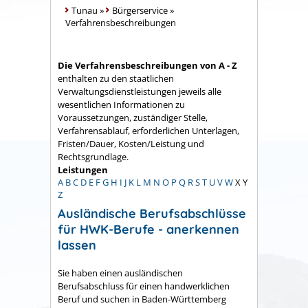
Tunau
»
Bürgerservice
»
Verfahrensbeschreibungen
Die Verfahrensbeschreibungen von A - Z
enthalten zu den staatlichen
Verwaltungsdienstleistungen jeweils alle
wesentlichen Informationen zu
Voraussetzungen, zuständiger Stelle,
Verfahrensablauf, erforderlichen Unterlagen,
Fristen/Dauer, Kosten/Leistung und
Rechtsgrundlage.
Leistungen
A
B
C
D
E
F
G
H
I
J
K
L
M
N
O
P
Q
R
S
T
U
V
W
X
Y
Z
Ausländische Berufsabschlüsse
für HWK-Berufe - anerkennen
lassen
Sie haben einen ausländischen
Berufsabschluss für einen handwerklichen
Beruf und suchen in Baden-Württemberg