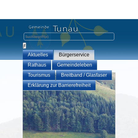
Aktuelles
Bürgerservice
Rathaus
Gemeindeleben
Tourismus
Breitband / Glasfaser
Erklärung zur Barrierefreiheit