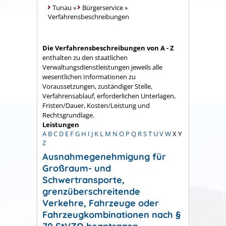
Tunau
»
Bürgerservice
»
Verfahrensbeschreibungen
Die Verfahrensbeschreibungen von A - Z
enthalten zu den staatlichen
Verwaltungsdienstleistungen jeweils alle
wesentlichen Informationen zu
Voraussetzungen, zuständiger Stelle,
Verfahrensablauf, erforderlichen Unterlagen,
Fristen/Dauer, Kosten/Leistung und
Rechtsgrundlage.
Leistungen
A
B
C
D
E
F
G
H
I
J
K
L
M
N
O
P
Q
R
S
T
U
V
W
X
Y
Z
Ausnahmegenehmigung für
Großraum- und
Schwertransporte,
grenzüberschreitende
Verkehre, Fahrzeuge oder
Fahrzeugkombinationen nach §