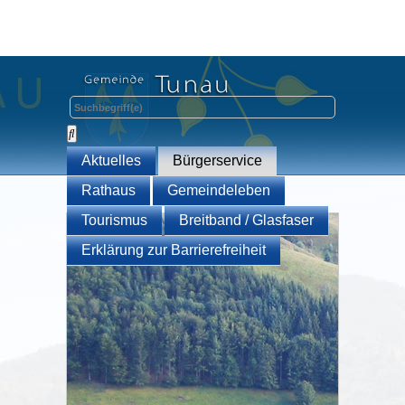
Aktuelles
Bürgerservice
Rathaus
Gemeindeleben
Tourismus
Breitband / Glasfaser
Erklärung zur Barrierefreiheit